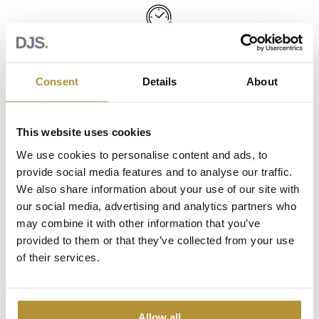
IN ÉÉN DAG GEPLAATST
Profiteer van onze unieke werkwijze en laat uw complete
Consent
Details
About
poort in slechts één dag plaatsen.
This website uses cookies
We use cookies to personalise content and ads, to
SERVICE EN ONDERHOUD
provide social media features and to analyse our traffic.
Voor periodiek onderhoud en service wanneer dat nodig is
We also share information about your use of our site with
staan we paraat.
our social media, advertising and analytics partners who
may combine it with other information that you’ve
provided to them or that they’ve collected from your use
of their services.
INDIVIDUEEL ONTWERP
Een poort zoals niemand die heeft. Samen ontwerpen we
Allow all