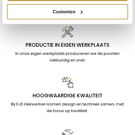
Maatwerk mogelijkheden en hoogwaardig designs
waarmee u een exclusieve bedrijfspoort creëert.
Customize
PRODUCTIE IN EIGEN WERKPLAATS
In onze eigen werkplaats produceren we de poorten
vakkundig en snel.
HOOGWAARDIGE KWALITEIT
Bij DJS Hekwerken komen design en techniek samen, met
de focus op kwaliteit.