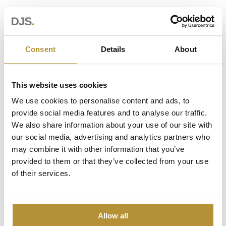
IN ÉÉN DAG GEPLAATST
Consent
Details
About
Profiteer van onze unieke werkwijze en laat uw complete
poort in slechts één dag plaatsen.
This website uses cookies
We use cookies to personalise content and ads, to
provide social media features and to analyse our traffic.
We also share information about your use of our site with
PERIODIEK ONDERHOUD
our social media, advertising and analytics partners who
Zorgt voor een langere levensduur en een maximale
may combine it with other information that you’ve
betrouwbaarheid. 24/7 dienst is daarnaast beschikbaar.
provided to them or that they’ve collected from your use
of their services.
MAATWERK
Allow all