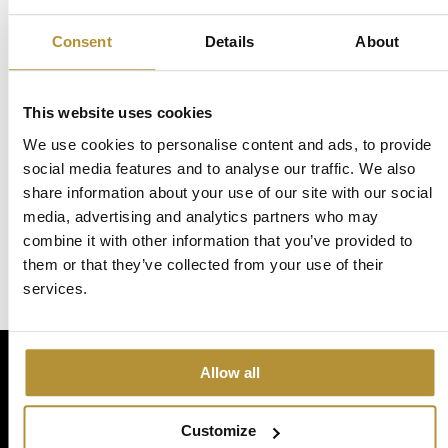
Moderne toegangspoorten
Klassieke toegangspoorten
Consent
Details
About
Landelijke toegangspoorten
Tijdloze toegangspoorten
This website uses cookies
DJS Speedgate
We use cookies to personalise content and ads, to provide
Individueel design
social media features and to analyse our traffic. We also
share information about your use of our site with our social
Industrieel maatwerk
media, advertising and analytics partners who may
combine it with other information that you’ve provided to
them or that they’ve collected from your use of their
services.
Allow all
OVER ONS
Customize
DJS Hekwerken is in 1995 opgericht en door de jaren heen