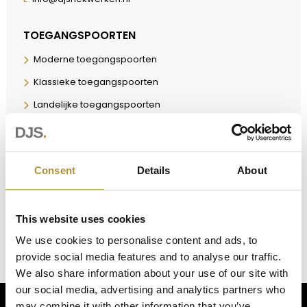
TOEGANGSPOORTEN
Moderne toegangspoorten
Klassieke toegangspoorten
Landelijke toegangspoorten
Tijdloze toegangspoorten
DJS Speedgate
Consent
Details
About
Individueel design
Industrieel maatwerk
This website uses cookies
We use cookies to personalise content and ads, to
provide social media features and to analyse our traffic.
We also share information about your use of our site with
our social media, advertising and analytics partners who
may combine it with other information that you’ve